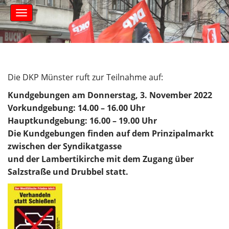
S
M
k
a
i
i
n
p
m
t
e
o
n
c
Die DKP Münster ruft zur Teilnahme auf:
u
o
Kundgebungen am Donnerstag, 3. November 2022
n
t
Vorkundgebung: 14.00 – 16.00 Uhr
e
Hauptkundgebung: 16.00 – 19.00 Uhr
n
Die Kundgebungen finden auf dem Prinzipalmarkt
t
zwischen der Syndikatgasse
und der Lambertikirche mit dem Zugang über
Salzstraße und Drubbel statt.