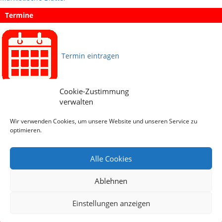
Termine
Termin eintragen
Cookie-Zustimmung
Sprachen
verwalten
Wir verwenden Cookies, um unsere Website und unseren Service zu
Social Media
optimieren.
Alle Cookies
Ablehnen
Einstellungen anzeigen
Archiv
Impressum
Datenschutz
Sitemap