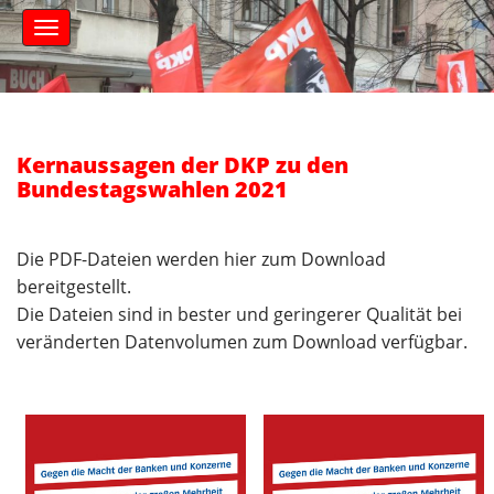
S
M
k
a
i
i
n
p
m
t
e
o
n
c
Kernaussagen der DKP zu den
u
o
Bundestagswahlen 2021
n
t
e
Die PDF-Dateien werden hier zum Download
n
bereitgestellt.
t
Die Dateien sind in bester und geringerer Qualität bei
veränderten Datenvolumen zum Download verfügbar.