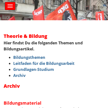
S
M
k
a
i
i
n
p
m
t
e
o
n
c
Theorie & Bildung
u
o
Hier findst Du die folgenden Themen und
n
Bildungsartikel.
t
e
Bildungsthemen
n
Leitfaden für die Bildungsarbeit
t
Grundlagen-Studium
Archiv
Archiv
Bildungsmaterial