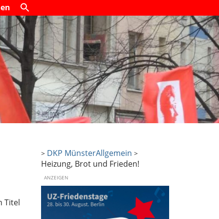
den
DKP Münster
Allgemein
>
>
Heizung, Brot und Frieden!
ANZEIGEN
 Titel