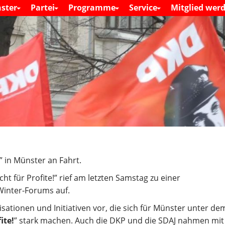
S
ster
Partei
Programme
Service
Mitglied wer
M
k
a
i
i
n
p
m
t
e
o
n
c
u
o
n
t
e
n
t
 in Münster an Fahrt.
t für Profite!” rief am letzten Samstag zu einer
inter-Forums auf.
sationen und Initiativen vor, die sich für Münster unter dem
ite!
” stark machen. Auch die DKP und die SDAJ nahmen mit