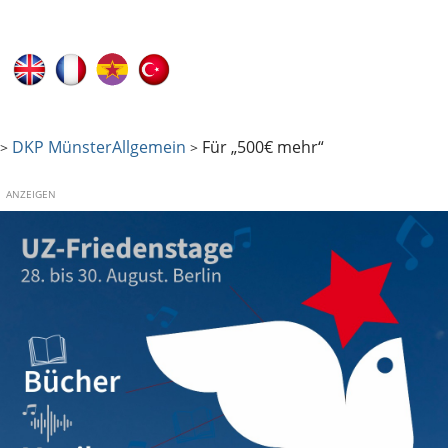
DKP Münster
Allgemein
Für „500€ mehr“
>
>
ANZEIGEN