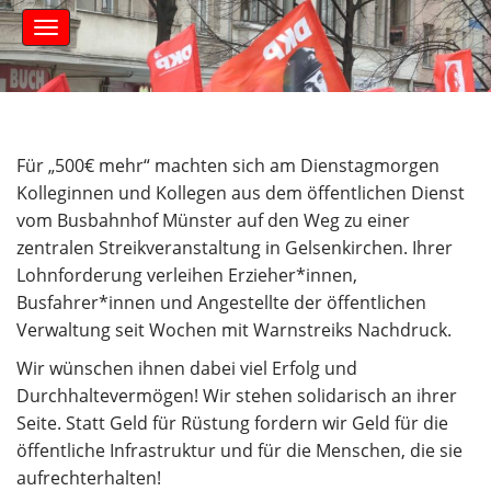
S
M
k
a
i
i
n
p
m
t
e
o
n
c
Für „500€ mehr“ machten sich am Dienstagmorgen
u
o
Kolleginnen und Kollegen aus dem öffentlichen Dienst
n
vom Busbahnhof Münster auf den Weg zu einer
t
zentralen Streikveranstaltung in Gelsenkirchen. Ihrer
e
Lohnforderung verleihen Erzieher*innen,
n
t
Busfahrer*innen und Angestellte der öffentlichen
Verwaltung seit Wochen mit Warnstreiks Nachdruck.
Wir wünschen ihnen dabei viel Erfolg und
Durchhaltevermögen! Wir stehen solidarisch an ihrer
Seite. Statt Geld für Rüstung fordern wir Geld für die
öffentliche Infrastruktur und für die Menschen, die sie
aufrechterhalten!