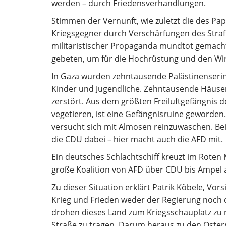
werden – durch Friedensverhandlungen.
Stimmen der Vernunft, wie zuletzt die des Pap
Kriegsgegner durch Verschärfungen des Straf
militaristischer Propaganda mundtot gemacht
gebeten, um für die Hochrüstung und den Wir
In Gaza wurden zehntausende Palästinenserin
Kinder und Jugendliche. Zehntausende Häuser l
zerstört. Aus dem größten Freiluftgefängnis d
vegetieren, ist eine Gefängnisruine geworden.
versucht sich mit Almosen reinzuwaschen. Bei
die CDU dabei – hier macht auch die AFD mit.
Ein deutsches Schlachtschiff kreuzt im Roten M
große Koalition von AFD über CDU bis Ampel
Zu dieser Situation erklärt Patrik Köbele, Vo
Krieg und Frieden weder der Regierung noch 
drohen dieses Land zum Kriegsschauplatz zu 
Straße zu tragen. Darum heraus zu den Oste