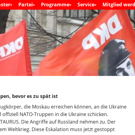
S
ster
Partei
Programme
Service
Mitglied wer
M
k
a
i
i
n
p
m
t
e
o
n
c
u
o
n
t
e
n
t
en, bevor es zu spät ist
gkörper, die Moskau erreichen können, an die Ukraine
l offiziell NATO-Truppen in die Ukraine schicken.
er TAURUS. Die Angriffe auf Russland nehmen zu. Der
inem Weltkrieg. Diese Eskalation muss jetzt gestoppt