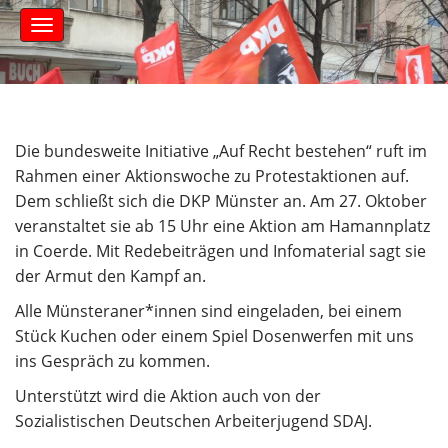
S
M
k
a
i
i
n
p
m
t
e
o
n
c
Die bundesweite Initiative „Auf Recht bestehen“ ruft im
u
o
Rahmen einer Aktionswoche zu Protestaktionen auf.
n
Dem schließt sich die DKP Münster an. Am 27. Oktober
t
veranstaltet sie ab 15 Uhr eine Aktion am Hamannplatz
e
in Coerde. Mit Redebeiträgen und Infomaterial sagt sie
n
t
der Armut den Kampf an.
Alle Münsteraner*innen sind eingeladen, bei einem
Stück Kuchen oder einem Spiel Dosenwerfen mit uns
ins Gespräch zu kommen.
Unterstützt wird die Aktion auch von der
Sozialistischen Deutschen Arbeiterjugend SDAJ.