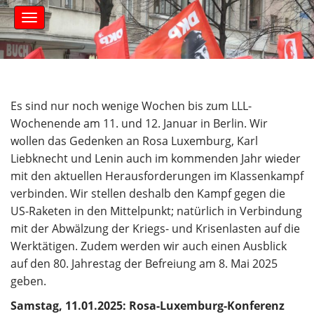
S
M
k
a
i
i
n
p
m
t
e
o
n
c
Es sind nur noch wenige Wochen bis zum LLL-
u
o
Wochenende am 11. und 12. Januar in Berlin. Wir
n
wollen das Gedenken an Rosa Luxemburg, Karl
t
Liebknecht und Lenin auch im kommenden Jahr wieder
e
mit den aktuellen Herausforderungen im Klassenkampf
n
t
verbinden. Wir stellen deshalb den Kampf gegen die
US-Raketen in den Mittelpunkt; natürlich in Verbindung
mit der Abwälzung der Kriegs- und Krisenlasten auf die
Werktätigen. Zudem werden wir auch einen Ausblick
auf den 80. Jahrestag der Befreiung am 8. Mai 2025
geben.
Samstag, 11.01.2025: Rosa-Luxemburg-Konferenz